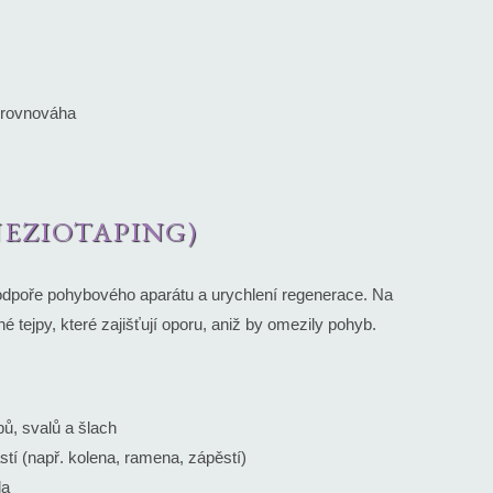
í rovnováha
NEZIOTAPING)
dpoře pohybového aparátu a urychlení regenerace. Na
é tejpy, které zajišťují oporu, aniž by omezily pohyb.
bů, svalů a šlach
tí (např. kolena, ramena, zápěstí)
la