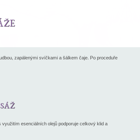
ÁŽE
 hudbou, zapálenými svíčkami a šálkem čaje. Po proceduře
SÁŽ
yužitím esenciálních olejů podporuje celkový klid a