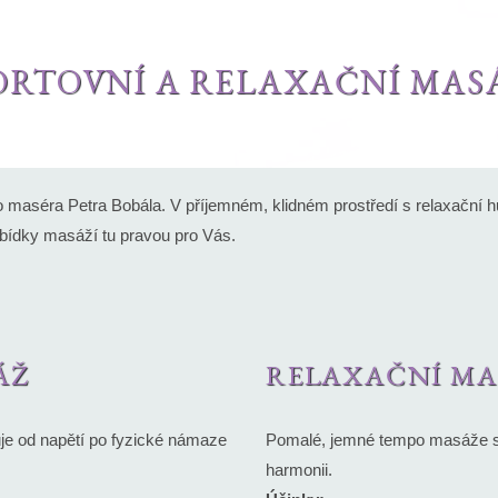
ORTOVNÍ A RELAXAČNÍ MAS
ého maséra Petra Bobála. V příjemném, klidném prostředí s relaxační
abídky masáží tu pravou pro Vás.
ÁŽ
RELAXAČNÍ MA
vuje od napětí po fyzické námaze
Pomalé, jemné tempo masáže s v
harmonii.