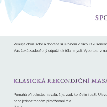
SP
Věnujte chvíli sobě a dopřejte si uvolnění v rukou zkušen
Vás čeká zasloužený odpočinek těla i mysli. Vyberte si z n
KLASICKÁ REKONDIČNÍ MAS
Pomáhá při bolestech svalů, šíje, zad, končetin i paží. Ule
nebo jednostranném přetěžování těla.