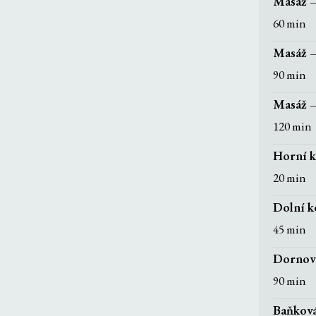
Masáž –
60 min
Masáž –
90 min
Masáž –
120 min
Horní k
20 min
Dolní k
45 min
Dornov
90 min
Baňkov