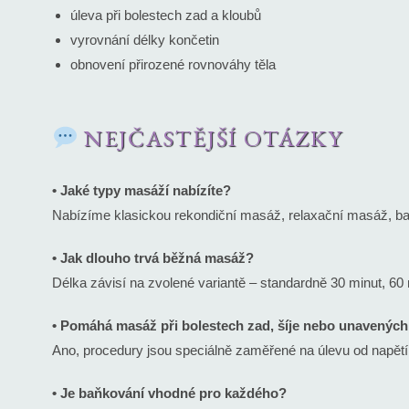
úleva při bolestech zad a kloubů
vyrovnání délky končetin
obnovení přirozené rovnováhy těla
NEJČASTĚJŠÍ OTÁZKY
• Jaké typy masáží nabízíte?
Nabízíme klasickou rekondiční masáž, relaxační masáž, b
• Jak dlouho trvá běžná masáž?
Délka závisí na zvolené variantě – standardně 30 minut, 60
• Pomáhá masáž při bolestech zad, šíje nebo unavenýc
Ano, procedury jsou speciálně zaměřené na úlevu od napětí,
• Je baňkování vhodné pro každého?