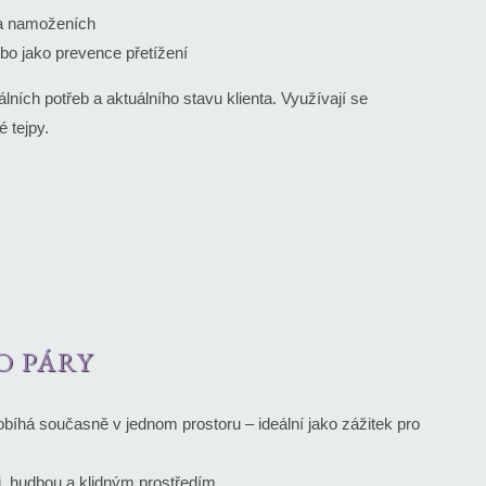
 a namoženích
bo jako prevence přetížení
álních potřeb a aktuálního stavu klienta. Využívají se
é tejpy.
O PÁRY
obíhá současně v jednom prostoru – ideální jako zážitek pro
, hudbou a klidným prostředím.