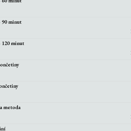
 60 minut
 90 minut
 120 minut
ončetiny
ončetiny
a metoda
ání