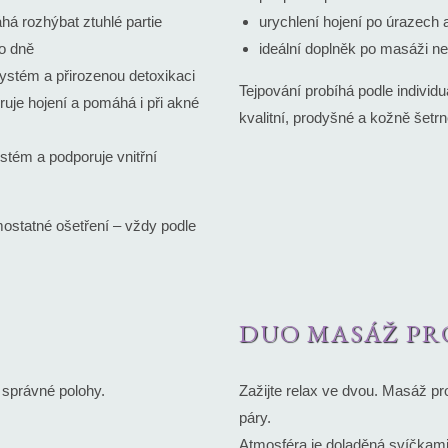
á rozhýbat ztuhlé partie
urychlení hojení po úrazech
bo dně
ideální doplněk po masáži ne
ystém a přirozenou detoxikaci
Tejpování probíhá podle individu
ruje hojení a pomáhá i při akné
kvalitní, prodyšné a kožně šetrn
stém a podporuje vnitřní
ostatné ošetření – vždy podle
DUO MASÁŽ PR
 správné polohy.
Zažijte relax ve dvou. Masáž pr
páry.
Atmosféra je doladěná svíčkami