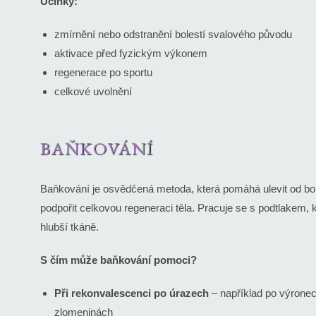
Účinky:
zmírnění nebo odstranění bolestí svalového původu
aktivace před fyzickým výkonem
regenerace po sportu
celkové uvolnění
BAŇKOVÁNÍ
Baňkování je osvědčená metoda, která pomáhá ulevit od bole
podpořit celkovou regeneraci těla. Pracuje se s podtlakem, kt
hlubší tkáně.
S čím může baňkování pomoci?
Při rekonvalescenci po úrazech
– například po výrone
zlomeninách