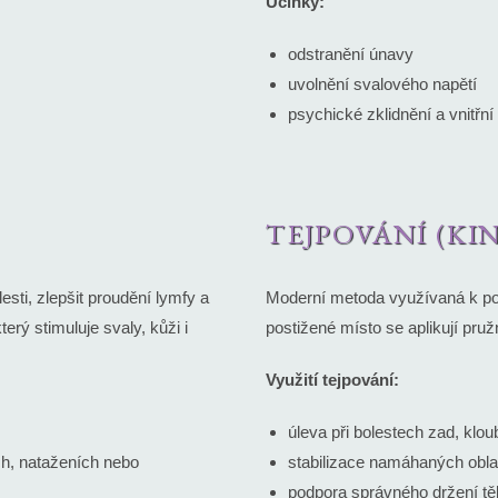
Účinky:
odstranění únavy
uvolnění svalového napětí
psychické zklidnění a vnitřn
TEJPOVÁNÍ (KI
sti, zlepšit proudění lymfy a
Moderní metoda využívaná k po
erý stimuluje svaly, kůži i
postižené místo se aplikují pružn
Využití tejpování:
úleva při bolestech zad, klou
ch, nataženích nebo
stabilizace namáhaných oblas
podpora správného držení tě