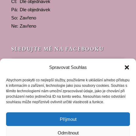
Čt:
Dle objednávek
Pá:
Dle objednávek
So:
Zavřeno
Ne:
Zavřeno
SLEDUJTE MĚ NA FACEBOOKU
Spravovat Souhlas
Abychom poskytli co nejlepší služby, používáme k ukládání a/nebo přístupu
k informacím o zařízení, technologie jako jsou soubory cookies. Souhlas s
těmito technologiemi nám umožní zpracovávat údaje, jako je chování při
Klepnutím přijměte marketingové soubory
procházení nebo jedinečná ID na tomto webu. Nesouhlas nebo odvolání
https://www.facebook.com/peceotelozlin/
souhlasu může nepříznivě ovlivnit určité vlastnosti a funkce.
cookie a povolte tento obsah
Příjmout
Odmítnout