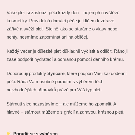
Vaše pleť si zaslouží péči každý den – nejen při návštěvě
kosmetiky. Pravidelná domácí péče je klíčem k zdravé,
zářivé a svěží pleti. Stejně jako se staráme o vlasy nebo
nehty, nesmíme zapomínat ani na obličej.
Každý večer je důležité pleť důkladně vyčistit a odlíčit. Ráno ji
zase podpořit hydratací a ochranou pomocí denního krému.
Doporučuji produkty
Syncare
, které podpoří Vaši každodenní
péči. Ráda Vám osobně poradím s výběrem těch
nejvhodnějších přípravků právě pro Váš typ pleti.
Stárnutí sice nezastavíme – ale můžeme ho zpomalit. A
hlavně – stárnout můžeme s grácií a zdravou, krásnou pletí.
Poradit se s výběrem