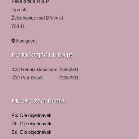
Péče o tělo R & P
Lípa 56
Želechovice nad Dřevnicí
763 11
Navigovat
DOPLŇUJÍCÍ ÚDAJE
IČO Renata Bobálová:
75665981
IČO Petr Bobál:
72087901
PROVOZNÍ DOBA
Po:
Dle objednávek
Út:
Dle objednávek
St:
Dle objednávek